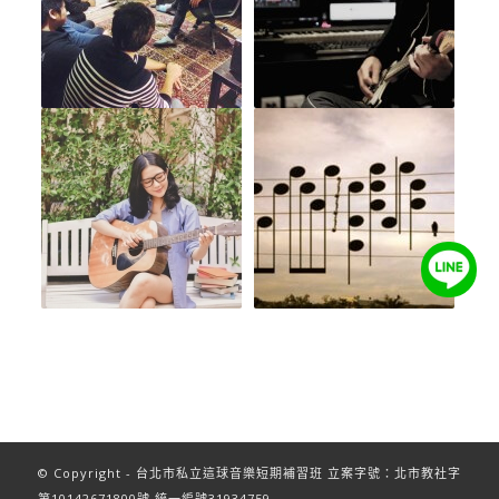
© Copyright - 台北市私立這球音樂短期補習班 立案字號：北市教社字
第10142671800號 統一編號31934759