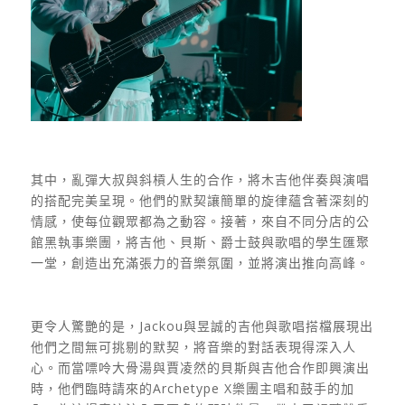
其中，亂彈大叔與斜槓人生的合作，將木吉他伴奏與演唱
的搭配完美呈現。他們的默契讓簡單的旋律蘊含著深刻的
情感，使每位觀眾都為之動容。接著，來自不同分店的公
館黑執事樂團，將吉他、貝斯、爵士鼓與歌唱的學生匯聚
一堂，創造出充滿張力的音樂氛圍，並將演出推向高峰。
更令人驚艷的是，Jackou與昱誠的吉他與歌唱搭檔展現出
他們之間無可挑剔的默契，將音樂的對話表現得深入人
心。而當嘌呤大骨湯與賈凌然的貝斯與吉他合作即興演出
時，他們臨時請來的Archetype X樂團主唱和鼓手的加