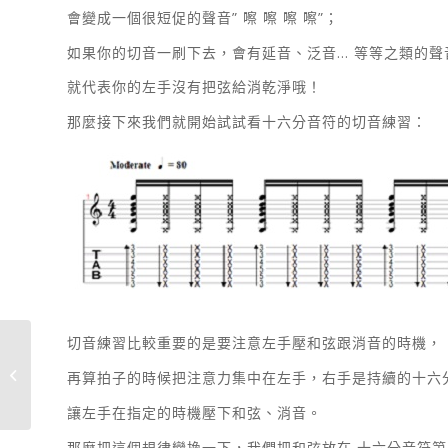
會變成一個很短促的聲音” 嚓 嚓 嚓 嚓”；
如果你的切音一刷下去，會有延音、泛音… 等等之類的聲
就代表你的左手沒有把弦給消乾淨哦！
那麼接下來我們就開始試試看十六分音符的切音練習：
切音練習比較重要的是要注意左手壓和弦跟消音的時機，
板橋熱音社團健檢諮詢
再算拍子的時候把注意力集中在左手，右手是持續的十六
會順利結束！
讓左手在指定的時機壓下和弦、消音。
那麼把這個規律變換一下，我們把和弦放在 十六分音符