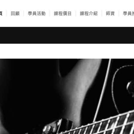
頁
回顧
學員活動
課程價目
課程介紹
師資
學員