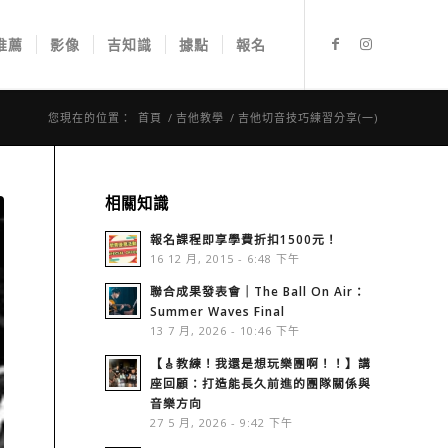
推薦
影像
吉知識
據點
報名
您現在的位置：
首頁
/
吉他教學
/
吉他切音技巧練習分享(一)
相關知識
報名課程即享學費折扣1500元！
16 12 月, 2015 - 6:48 下午
聯合成果發表會｜The Ball On Air：
Summer Waves Final
13 7 月, 2026 - 10:46 下午
【🎸教練！我還是想玩樂團啊！！】講
座回顧：打造能長久前進的團隊關係與
音樂方向
27 5 月, 2026 - 9:42 下午